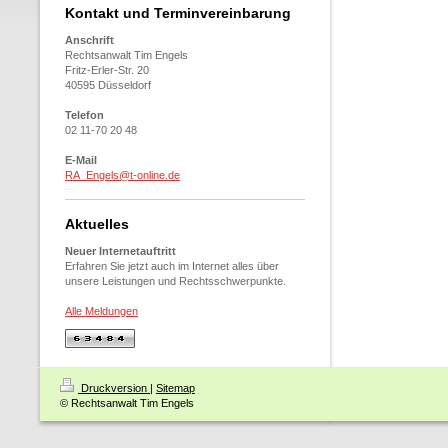
Kontakt und Terminvereinbarung
Anschrift
Rechtsanwalt Tim Engels
Fritz-Erler-Str. 20
40595 Düsseldorf
Telefon
02 11-70 20 48
E-Mail
RA_Engels@t-online.de
Aktuelles
Neuer Internetauftritt
Erfahren Sie jetzt auch im Internet alles über
unsere Leistungen und Rechtsschwerpunkte.
Alle Meldungen
Druckversion
|
Sitemap
© Rechtsanwalt Tim Engels